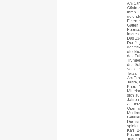
Am Sam
Gäste z
Ihren 
gefunde
Einen b
Gatten.
Ebenso 
Interes
Das 13-
Der Jug
der Ank
glückli
das Pub
Trumpe
drei So
Vor de
Tarzan 
Am Teno
Jahre, 
Knopf, 
Mit ei
sich au
Jahren
Als le
Oper, g
Musike
Gefalle
Die ju
spielen
Karl B
Kuchen
Jugendp