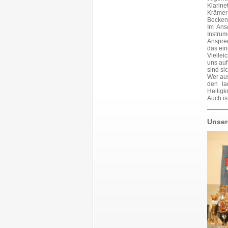
Klarin
Krämer
Becken
Im Ans
Instru
Ansprec
das ein
Viellei
uns auf
sind si
Wer au
den la
Heiligk
Auch is
Unser