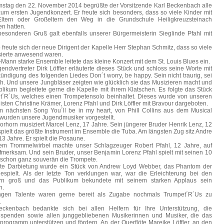
stag den 22. November 2014 begrüßte der Vorsitzende Karl Beckenbach alle
um ersten Jugendkonzert. Er freute sich besonders, dass so viele Kinder mit
Eltern oder Großeltern den Weg in die Grundschule Heiligkreuzsteinach
n hatten.
esonderen Gruß galt ebenfalls unserer Bürgermeisterin Sieglinde Pfahl mit
freute sich der neue Dirigent der Kapelle Herr Stephan Schmitz, dass so viele
sierte anwesend waren.
Mann starke Ensemble leitete das kleine Konzert mit dem St. Louis Blues ein.
endvertreter Dirk Löffler erläuterte dieses Stück und schloss seine Worte mit
ündigung des folgenden Liedes Don´t worry, be happy. Sein nicht traurig, sei
ch. Und unsere Jungbläser zeigten wie glücklich sie das Musizieren macht und
likum begleitete gerne die Kapelle mit ihrem Klatschen. Es folgte das Stück
t´R´Us, welches einen Trompetensolo beinhaltet. Dieses wurde von unseren
listen Christine Krämer, Lorenz Pfahl und Dirk Löffler mit Bravour dargeboten.
m nächsten Song You´ll be in my heart, von Phill Collins aus dem Musical
wurden unsere Jugendmusiker vorgestellt.
rhorn musiziert Marcel Lenz, 17 Jahre. Sein jüngerer Bruder Henrik Lenz, 12
spielt das größte Instrument im Ensemble die Tuba. Am längsten Zug sitz Andre
13 Jahre. Er spielt die Posaune.
nem Trommelwirbel machte unser Schlagzeuger Robert Pfahl, 12 Jahre, auf
fmerksam. Und sein Bruder, unser Benjamin Lorenz Pfahl spielt mit seinen 10
 schon ganz souverän die Trompete.
tzte Darbietung wurde ein Stück von Andrew Loyd Webber, das Phantom der
espielt. Als der letzte Ton verklungen war, war die Erleichterung bei den
rn groß und das Publikum bekundete mit seinem starken Applaus sein
n.
ngen Talente waren gerne bereit als Zugabe nochmals Trumpet´R´Us zu
.
eckenbach bedankte sich bei allen Helfern für Ihre Unterstützung, die
spenden sowie allen junggebliebenen Musikerinnen und Musiker, die das
rogramm unterstützen und fördern. An der Querflöte Mareike Löffler, an den