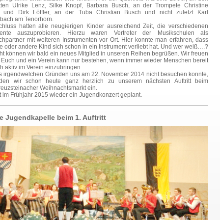
etten Ulrike Lenz, Silke Knopf, Barbara Busch, an der Trompete Christine
 und Dirk Löffler, an der Tuba Christian Busch und nicht zuletzt Karl
bach am Tenorhorn.
chluss hatten alle neugierigen Kinder ausreichend Zeit, die verschiedenen
mente auszuprobieren. Hierzu waren Vertreter der Musikschulen als
hpartner mit weiteren Instrumenten vor Ort. Hier konnte man erfahren, dass
e oder andere Kind sich schon in ein Instrument verliebt hat. Und wer weiß….?
cht können wir bald ein neues Mitglied in unseren Reihen begrüßen. Wir freuen
 Euch und ein Verein kann nur bestehen, wenn immer wieder Menschen bereit
ch aktiv im Verein einzubringen.
s irgendwelchen Gründen uns am 22. November 2014 nicht besuchen konnte,
den wir schon heute ganz herzlich zu unserem nächsten Auftritt beim
reuzsteinacher Weihnachtsmarkt ein.
t im Frühjahr 2015 wieder ein Jugendkonzert geplant.
e Jugendkapelle beim 1. Auftritt