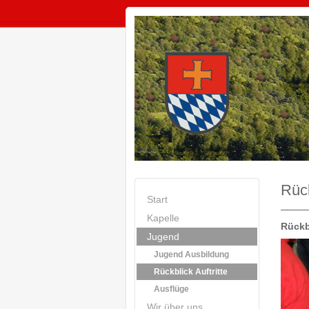
Rück
Start
Kapelle
Rückb
Jugend
Jugend Ausbildung
Rückblick Auftritte
Ausflüge
Wir über uns