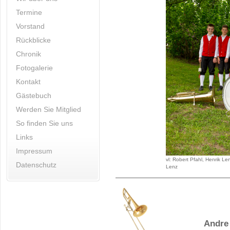
Termine
Vorstand
Rückblicke
Chronik
Fotogalerie
Kontakt
Gästebuch
Werden Sie Mitglied
So finden Sie uns
Links
Impressum
vl: Robert Pfahl, Henrik L
Datenschutz
Lenz
Andre K